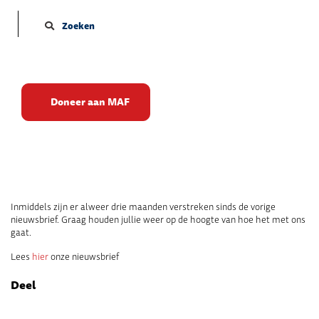
Zoeken
Een update
Doneer aan MAF
Publicatie datum: 10-09-2025
Inmiddels zijn er alweer drie maanden verstreken sinds de vorige
nieuwsbrief. Graag houden jullie weer op de hoogte van hoe het met ons
gaat.
Lees
hier
onze nieuwsbrief
Deel