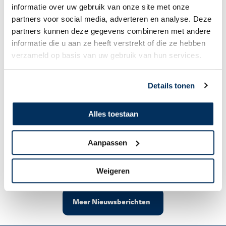
informatie over uw gebruik van onze site met onze
partners voor social media, adverteren en analyse. Deze
partners kunnen deze gegevens combineren met andere
informatie die u aan ze heeft verstrekt of die ze hebben
verzameld op basis van uw gebruik van hun services.
Details tonen
Alles toestaan
Corstiaan & Ada Bossenbroek
Al 8 maanden onderweg
Aanpassen
Weigeren
Meer Nieuwsberichten