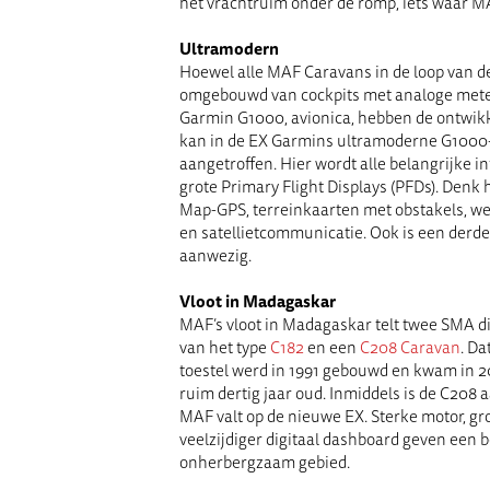
het vrachtruim
onder de romp
, iets waar 
Ultramodern
Hoewel alle MAF Caravans in de loop van de 
omgebouwd
van cockpits met analoge mete
Garmin
G1000,
avionica
, hebben de ontwikk
kan in de EX
Garmin
s
ultramoderne G1000-
aangetroffen
. Hier wordt alle belangrijke 
grote
Primary
Flight Displays (
PFDs
). Denk 
Map-GPS, terreinkaarten met obstakels, we
en satellietcommunicatie. Ook is een derd
aanwezig.
Vloot
in
Madagaskar
MAF’s
vloot
in
Madagaskar telt twee
SMA di
van het type
C182
en een
C208 Caravan
. D
toestel
werd in 1991 gebouwd en kwam in 
ruim dertig jaar oud
. Inmiddels is de C208 
MAF
valt op de nieuwe EX. Sterke motor, g
veelzijdiger
digitaal dashboard geven een b
onherbergzaam gebied.