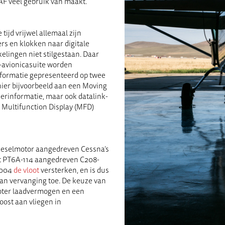
MAF veel gebruik van maakt.
tijd vrijwel allemaal zijn
rs en kl
o
kken naar digitale
elingen niet stilgestaan. Daar
avionicasuite worden
informatie gepresenteerd op twee
hier bijvoorbeeld aan
een
Moving
erinformatie, maar ook datalink-
e
Multifunction
Display (MFD)
eselmotor
aangedreven
Cessna’s
at PT6A-114 aangedreven
C208-
2004
de vloot
versterken, en is dus
aan vervanging toe. De keuze van
roter laadvermogen en een
oost aan vliegen in