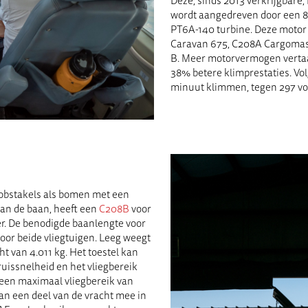
Deze
,
sinds 2013 verkrijgbare
,
wordt aangedreven door een 8
PT6A-140 turbine. Deze motor 
Caravan 675, C208A Cargomast
B. Meer motorvermogen vertaal
38% betere klimprestaties. Vo
minuut klimmen, tegen 297 vo
 obstakels als bomen met een
 van de baan, heeft een
C208B
voor
er. De benodigde baanlengte voor
oor beide vliegtuigen.
Leeg weegt
t van 4.011 kg. Het toestel kan
uissnelheid en het vliegbereik
 een maximaal vliegbereik van
an een deel van de vracht mee in