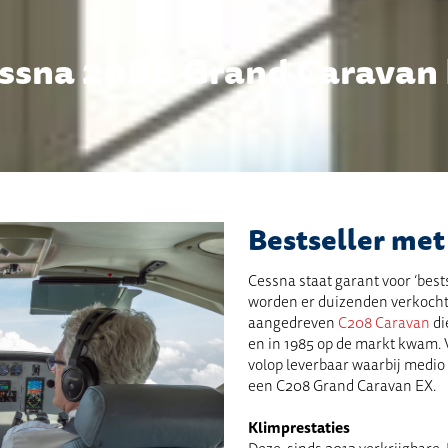
ssna 208B Grand Caravan
Bestseller met
Cessna
staat garant voor ‘best
worden er duizenden verkocht.
aangedreven
C208 Caravan
di
en in 1985 op de markt kwam. V
volop leverbaar waarbij medio
een C208 Grand Caravan EX.
Klimprestaties