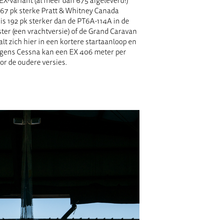
EX-variant (al meer dan 675 afgeleverd!)
67 pk sterke
Pratt
&
Whitney
Canada
is 192 pk sterker
dan de PT6A-114A in de
er (een vrachtversie) of de Grand Caravan
t zich hier in een kortere startaanloop en
lgens
Cessna
kan een EX 406 meter per
or de oudere versies.