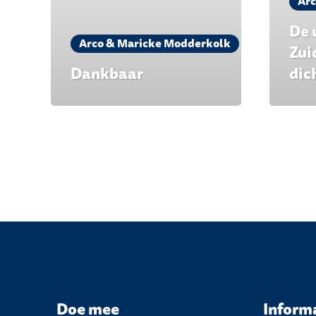
Arc
De 
Arco & Maricke Modderkolk
Zui
Dankbaar
dic
Doe mee
Inform