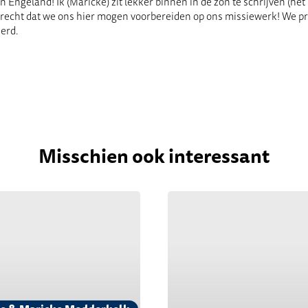
n Engeland! Ik (Maricke) zit lekker binnen in de zon te schrijven (het
recht dat we ons hier mogen voorbereiden op ons missiewerk! We prob
erd.
Misschien ook interessant