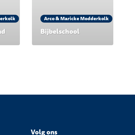
erkolk
Arco & Maricke Modderkolk
nd
Bijbelschool
Volg ons