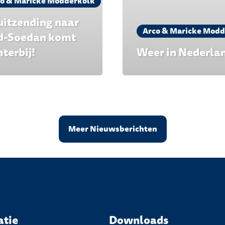
o & Maricke Modderkolk
uitzending naar
Arco & Maricke Modd
d-Soedan komt
hterbij!
Weer in Nederla
Meer Nieuwsberichten
atie
Downloads