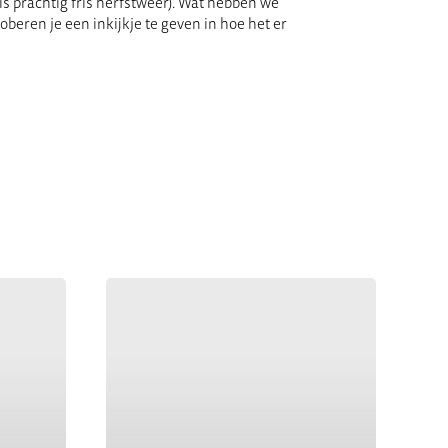
 is prachtig fris herfstweer). Wat hebben we
eren je een inkijkje te geven in hoe het er