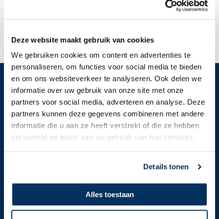
gezin terug in Mozambique
Hoop in wanhoop
Deze website maakt gebruik van cookies
We gebruiken cookies om content en advertenties te
personaliseren, om functies voor social media te bieden
en om ons websiteverkeer te analyseren. Ook delen we
informatie over uw gebruik van onze site met onze
Doe mee
partners voor social media, adverteren en analyse. Deze
Bid
partners kunnen deze gegevens combineren met andere
informatie die u aan ze heeft verstrekt of die ze hebben
Doneer
verzameld op basis van uw gebruik van hun services.
Kom in actie
Business Club
Details tonen
Alles toestaan
Informatie