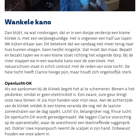
Wankele kano
Dan blijkt, na wat rondvragen, dat er in een dorpje verderop een kleine
kliniek is, met een verpleegkundige. Het is ongeveer een half uur lopen.
We kijken elkaar aan. Dit betekent dat we vandaag niet meer terug naar
huis kunnen vliegen. Geen twijfel mogelijk. Dat moet dan maar. Bepakt
en bezakt lopen we in een kleine stoet richting het volgende dorp. Bij de
rivier stappen we in een wankele kano voor de oversteek. Het
natuurschoon staat in schril contrast met de reden van onze tocht. De
hele tocht heeft Clarice hevige pijn, maar houdt zich ongelooflijk sterk.
Openlucht-OK
Als we aankomen bij de kliniek begint het al te schemeren. Binnen is het
pikdonker, omdat er geen elektriciteit is. Een zware, zure geur dringt
onze neus binnen. Ik sla mijn handen voor mijn neus. Aan de achterzijde
van de kliniek ontdek ik een kleine veranda die nog net de laatste
zonnestralen van de dag oppikt. Licht! En, belangrijker nog, frisse lucht.
De openlucht-OK wordt gereedgemaakt. We leggen Clarice voorzichtig
op de operatietafel, waar de anesthesist een doeltreffende ruggenprik
zet. Dokter Uwe
Hasenpusch
neemt
de scalpel
in zijn hand. Onbewust
houden we onze adem in.