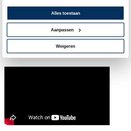
in gedachten verzonken. Bedroefd dat Clarices zoontje geen kans heeft
gekregen om op te groeien. Dit verlies zal zij haar hele leven met zich
Alles toestaan
meedragen. Tegelijkertijd zijn we dankbaar. Dat we er konden zijn om
het leven van deze krachtige vrouw te redden.
Wouter en
Marlies Nagel
wonen
, met hun kinderen Mirthe en Thamar, in
Aanpassen
Madagaskar. Wouter werkt
er
als
MAF-
piloot. Marlies zet zich, naast de
zorg voor het gezin,
op vrijwillige basis in
als verloskundige
en
op gebied
van moeder- en kindzorg.
392 op de 100.000 vrouwen in Madagaskar
Weigeren
overleeft de bevalling niet.