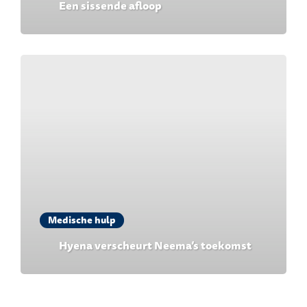
Een sissende afloop
Medische hulp
Hyena verscheurt Neema’s toekomst