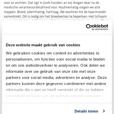
voor te vechten. Dat ligt in Gods handen, en wij dragen daar nu de
medische verantwoordelijkheid voor. Routinematig volgen we alle
stappen. Bloed, ademhaling, hartslag. We wachten tot de baarmoeder
samentrekt. Dit is nodig om het bloedverlies te beperken. Het lichaam
reageert niet. Verschillende medicijnen, geven niet het gewenste effect.
Er moet wat gebeuren. Clarice heeft nú een bloedtransfusie nodig. Maar
hoe?
‘Bloedverwant’
Dan blijkt dat Clarice en ik dezelfde bloedgroep hebben. Binnen no time
Deze website maakt gebruik van cookies
zit ik zelf op de geïmproviseerde operatiekamer met een naald in mijn
rechterarm. Het is inmiddels aardedonker geworden. Met hoofdlampjes
We gebruiken cookies om content en advertenties te
en mobiele telefoons schijnen we bij om nog iets te kunnen zien.
personaliseren, om functies voor social media te bieden
Ondertussen stroomt mijn bloed in een zak, die wordt doorgegeven aan
en om ons websiteverkeer te analyseren. Ook delen we
Clarice en dat heeft direct effect. De baarmoeder reageert. Dokter Uwe
hecht de wond dicht en rondt de operatie succesvol af.
informatie over uw gebruik van onze site met onze
partners voor social media, adverteren en analyse. Deze
Kans
partners kunnen deze gegevens combineren met andere
Het is al laat op de avond. We zijn uitgeput. Een vriendelijk vrouw in het
dorp stelt haar huis voor ons open en daar pakken we een paar uurtjes
informatie die u aan ze heeft verstrekt of die ze hebben
slaap. ’s Ochtends vroeg wandelen we terug naar de kliniek om nog even
verzameld op basis van uw gebruik van hun services.
bij Clarice te kijken. Ze is goed wakker. We helpen haar overeind en met
ondersteuning van haar moeder loopt ze een klein stukje. Wat een
wilskracht heeft deze vrouw. Zij redt het wel. We dragen de zorg over
Details tonen
aan de kliniek en lopen daarna stil de weg terug naar ons vliegtuig. Diep