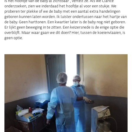
is het hoofdje van de baby al zichtbaar”, vertelt ze. Als we Clarice
onderzoeken, zien we inderdaad het hoofdje al voor een stukje. We
proberen ter plekke of we de baby met een aantal extra handelingen
geboren kunnen laten worden. Ik luister ondertussen naar het hartje van
de baby. Geen harttonen. Een kwartier later is de baby nog niet geboren.
Er lijkt geen beweging in te zitten. Een keizersnede is de enige optie die
overblijft. Maar waar gaan we dit doen? Hier, tussen de koeienvlaaien, is
geen optie.