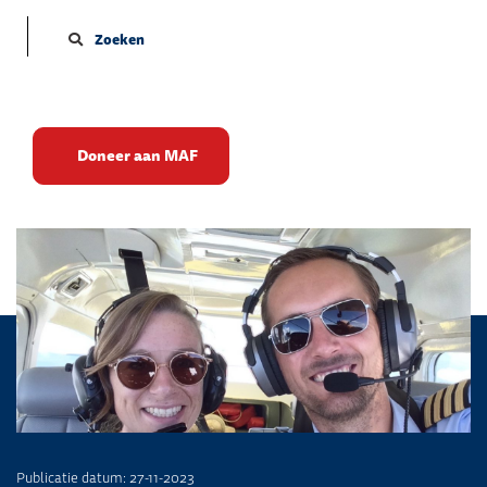
Zoeken
Verloskundige belandt zelf
Doneer aan MAF
op de OK
Publicatie datum: 27-11-2023